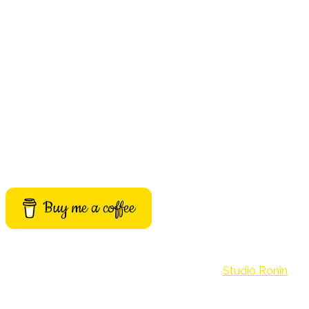
Buy me a coffee
©Archivio Misteri. Build with passion by
Studio Ronin