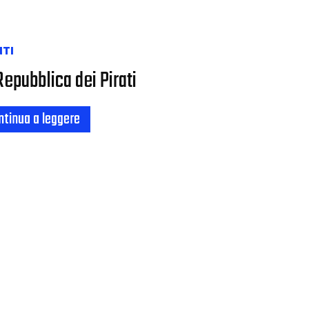
NTI
Repubblica dei Pirati
ntinua a leggere