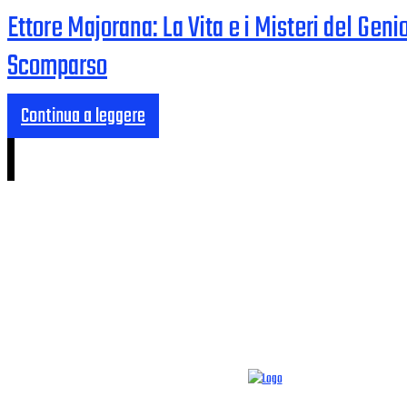
Ettore Majorana: La Vita e i Misteri del Geni
Scomparso
Continua a leggere
CHI SIAMO
CONTATTI
SUPPORTACI