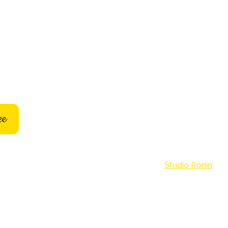
ee
©Archivio Misteri. Build with passion by
Studio Ronin