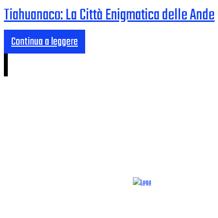
Tiahuanaco: La Città Enigmatica delle Ande
Continua a leggere
CHI SIAMO
CONTATTI
SUPPORTACI