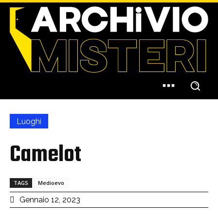
Luoghi
Camelot
TAGS
Medioevo
Gennaio 12, 2023