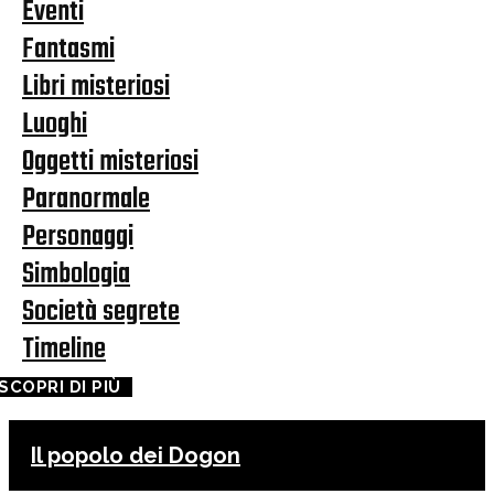
Eventi
Fantasmi
Libri misteriosi
Luoghi
Oggetti misteriosi
Paranormale
Personaggi
Simbologia
Società segrete
Timeline
SCOPRI DI PIÙ
Il popolo dei Dogon