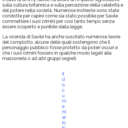
sulla cultura britannica e sulla percezione della celebrità e
del potere nella società. Numerose inchieste sono state
condotte per capire come sia stato possibile per Savile
commettere i suoi crimini per così tanto tempo senza
essere scoperto e punibile dalla legge.
La vicenda di Savile ha anche suscitato numerose teorie
del complotto, alcune delle quali sostengono che il
personaggio pubblico fosse protetto da poteri oscuri e
che i suoi crimini fossero in qualche modo legati alla
massoneria o ad altri gruppi segreti.
Il
d
o
c
u
m
e
nt
ar
io