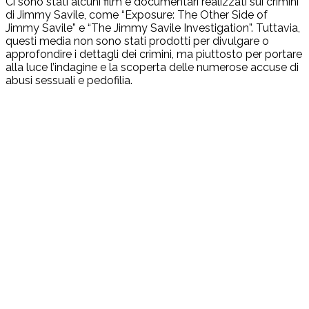
Ci sono stati alcuni film e documentari realizzati sui crimini
di Jimmy Savile, come “Exposure: The Other Side of
Jimmy Savile” e “The Jimmy Savile Investigation”. Tuttavia,
questi media non sono stati prodotti per divulgare o
approfondire i dettagli dei crimini, ma piuttosto per portare
alla luce l’indagine e la scoperta delle numerose accuse di
abusi sessuali e pedofilia.
Facebook
Twitter
Pinterest
WhatsA