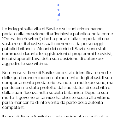
a
re
al
e
Le indagini sulla vita di Savile e sui suoi crimini hanno
portato alla creazione di un’inchiesta pubblica, nota come
“Operation Yewtree”, che ha portato alla scoperta di una
vasta rete di abusi sessuali commessi da personaggi
pubblici britannici. Alcuni dei crimini di Savile sono stati
commessi durante le registrazioni di programmi televisivi,
in cui si approfittava della sua posizione di potere per
aggredire le sue vittime.
Numerose vittime di Savile sono state identificate, molte
delle quali erano minorenni al momento degli abusi. Il suo
comportamento predatorio era noto a molte persone, ma
per decenni è stato protetto dal suo status di celebrità e
dalla sua influenza nella società britannica. Dopo la sua
morte, il governo britannico ha chiesto scusa alle vittime
per la mancanza di intervento da parte delle autorità
competenti.
Il caso di Jimmy Savile ha avuto un impatto significativo