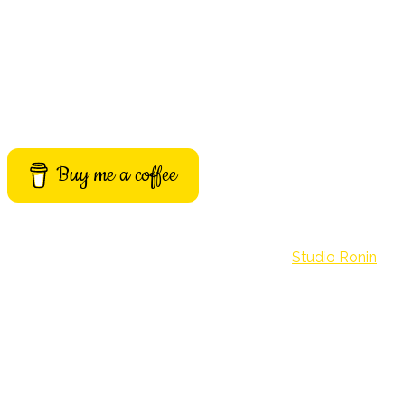
Buy me a coffee
©Archivio Misteri. Build with passion by
Studio Ronin