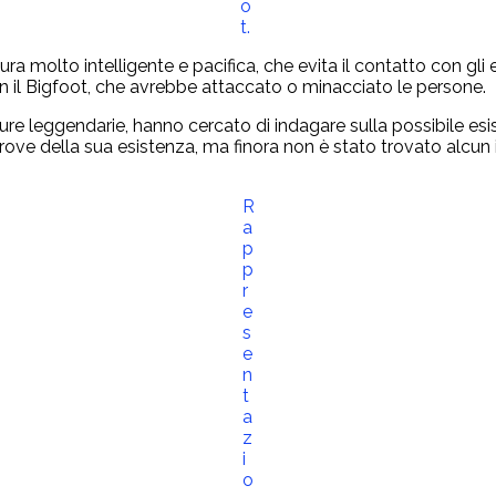
o
t.
 molto intelligente e pacifica, che evita il contatto con gli 
on il Bigfoot, che avrebbe attaccato o minacciato le persone.
ature leggendarie, hanno cercato di indagare sulla possibile e
ve della sua esistenza, ma finora non è stato trovato alcun in
R
a
p
p
r
e
s
e
n
t
a
z
i
o