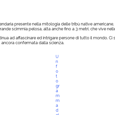
ndaria presente nella mitologia delle tribù native americane,
grande scimmia pelosa, alta anche fino a 3 metri, che vive ne
tinua ad affascinare ed intrigare persone di tutto il mondo. C
ta ancora confermata dalla scienza.
U
n
f
o
t
o
gr
a
m
m
a
d