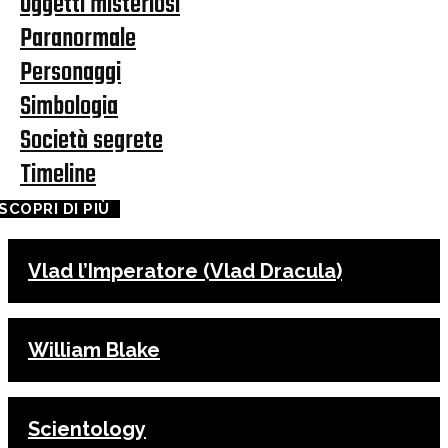
Oggetti misteriosi
Paranormale
Personaggi
Simbologia
Società segrete
Timeline
SCOPRI DI PIÙ
Vlad l’Imperatore (Vlad Dracula)
William Blake
Scientology