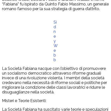
“Fabiana” fu ispirato da Quinto Fabio Massimo, un generale
romano famoso per la sua strategia di guerra d’attrito.
Si
d
n
e
y
W
e
b
b
La Società Fabiana nacque con l’obiettivo di promuovere
un socialismo democratico attraverso riforme graduali
invece di una rivoluzione violenta. I membri della società
credevano nella necessità di riforme sociali e politiche per
migliorare la condizione delle classi lavoratrici e ridurre le
disuguaglianze nella società.
Misteri e Teorie Esistenti:
La Società Fabiana ha suscitato varie teorie e speculazioni