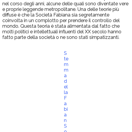
nel corso degli anni, alcune delle quali sono diventate vere
e proprie leggende metropolitane. Una delle teorie più
diffuse è che la Società Fabiana sia segretamente
coinvolta in un complotto per prendere il controllo del
mondo. Questa teoria è stata alimentata dal fatto che
molti politici e intellettuali influenti del XX secolo hanno
fatto parte della società o ne sono stati simpatizzanti.
S
te
m
m
a
d
el
la
F
a
bi
a
n
S
o