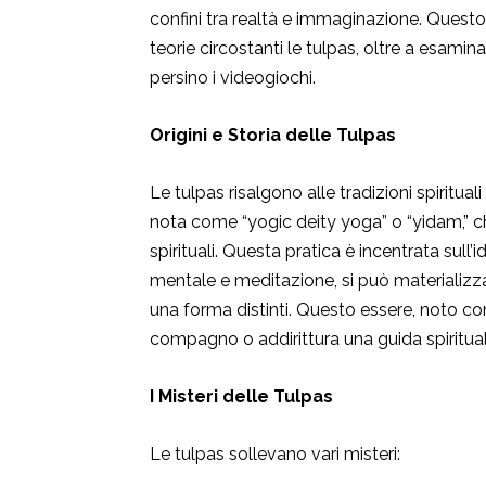
confini tra realtà e immaginazione. Questo art
teorie circostanti le tulpas, oltre a esamina
persino i videogiochi.
Origini e Storia delle Tulpas
Le tulpas risalgono alle tradizioni spiritual
nota come “yogic deity yoga” o “yidam,” che
spirituali. Questa pratica è incentrata sul
mentale e meditazione, si può materializ
una forma distinti. Questo essere, noto co
compagno o addirittura una guida spiritual
I Misteri delle Tulpas
Le tulpas sollevano vari misteri: