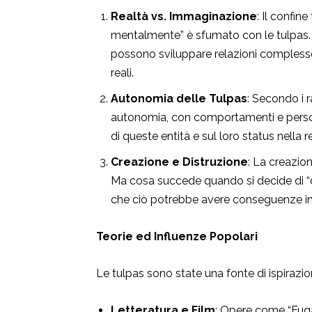
Realtà vs. Immaginazione
: Il confin
mentalmente” è sfumato con le tulpas.
possono sviluppare relazioni compless
reali.
Autonomia delle Tulpas
: Secondo i 
autonomia, con comportamenti e person
di queste entità e sul loro status nella r
Creazione e Distruzione
: La creazio
Ma cosa succede quando si decide di “
che ciò potrebbe avere conseguenze im
Teorie ed Influenze Popolari
Le tulpas sono state una fonte di ispirazio
Letteratura e Film
: Opere come “Fuga 