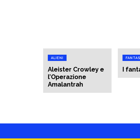
ALIENI
FANTA
Aleister Crowley e
I fan
l’Operazione
Amalantrah