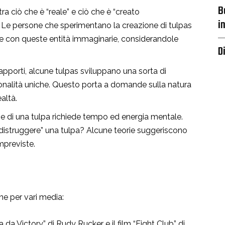
B
e tra ciò che è “reale” e ciò che è “creato
i
 Le persone che sperimentano la creazione di tulpas
e con queste entità immaginarie, considerandole
D
rapporti, alcune tulpas sviluppano una sorta di
alità uniche. Questo porta a domande sulla natura
ealtà.
ne di una tulpa richiede tempo ed energia mentale.
distruggere” una tulpa? Alcune teorie suggeriscono
previste.
ne per vari media:
da Victory” di Rudy Rucker e il film “Fight Club” di