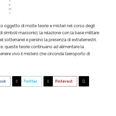
.c
o
m
/
to oggetto di molte teorie e misteri nel corso degli
i simboli massonici, la relazione con la base militare
 sotterranei e persino la presenza di extraterrestri.
, queste teorie continuano ad alimentare la
tenere vivo il mistero che circonda l’aeroporto di
ook
Twitter
Pinterest