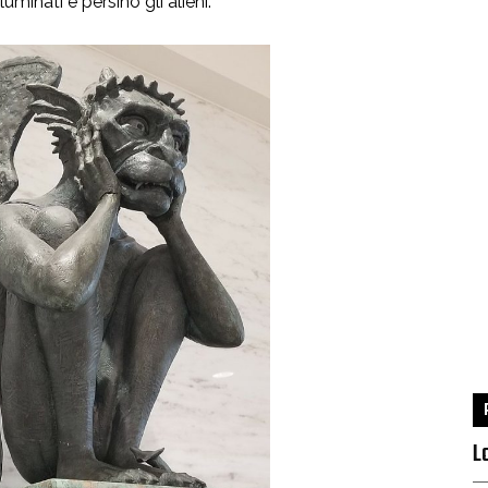
uminati e persino gli alieni.
L