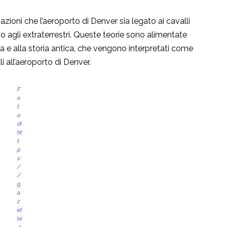
azioni che l’aeroporto di Denver sia legato ai cavalli
no agli extraterrestri. Queste teorie sono alimentate
gia e alla storia antica, che vengono interpretati come
i all’aeroporto di Denver.
F
o
t
o
di
ht
t
p
s:
/
/
g
a
z
et
te