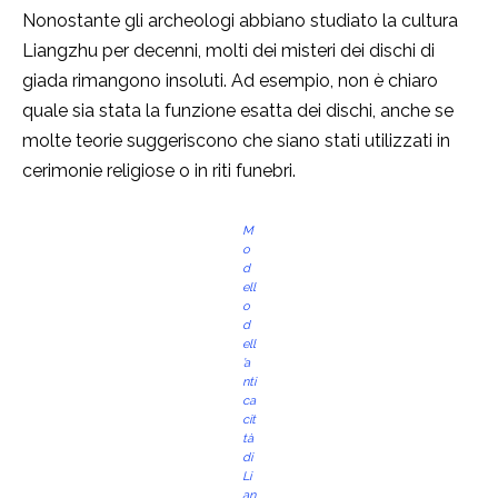
Nonostante gli archeologi abbiano studiato la cultura
Liangzhu per decenni, molti dei misteri dei dischi di
giada rimangono insoluti. Ad esempio, non è chiaro
quale sia stata la funzione esatta dei dischi, anche se
molte teorie suggeriscono che siano stati utilizzati in
cerimonie religiose o in riti funebri.
M
o
d
ell
o
d
ell
’a
nti
ca
cit
tà
di
Li
an