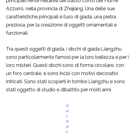
principalmente nell’area del basso corso del Fiume
Azzurro, nella provincia di Zhejiang. Una delle sue
caratteristiche principali è l’uso di giada, una pietra
preziosa, per la creazione di oggetti ornamentali e
funzionali.
Tra questi oggetti di giada, i dischi di giada Liangzhu
sono particolarmente famosi per la loro bellezza e per i
loro misteri. Questi dischi sono di forma circolare, con
un foro centrale, e sono incisi con motivi decorativi
intricati. Sono stati scoperti in tombe Liangzhu e sono
stati oggetto di studio e dibattito per molti anni.
Di
sc
o
di
gi
a