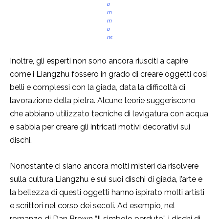
o
m
m
o
ns
Inoltre, gli esperti non sono ancora riusciti a capire
come i Liangzhu fossero in grado di creare oggetti così
belli e complessi con la giada, data la difficoltà di
lavorazione della pietra. Alcune teorie suggeriscono
che abbiano utilizzato tecniche di levigatura con acqua
e sabbia per creare gli intricati motivi decorativi sui
dischi.
Nonostante ci siano ancora molti misteri da risolvere
sulla cultura Liangzhu e sui suoi dischi di giada, l’arte e
la bellezza di questi oggetti hanno ispirato molti artisti
e scrittori nel corso dei secoli. Ad esempio, nel
romanzo di Dan Brown “Il simbolo perduto”, i dischi di