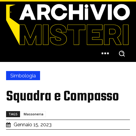
Simbologia
Squadra e Compasso
TAGS
Massoneria
Gennaio 15, 2023