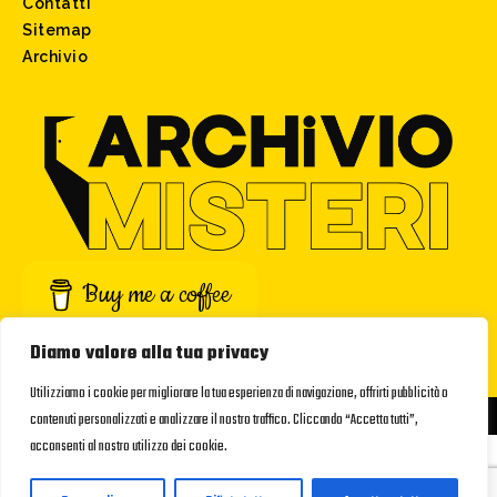
Contatti
Sitemap
Archivio
Buy me a coffee
Diamo valore alla tua privacy
Utilizziamo i cookie per migliorare la tua esperienza di navigazione, offrirti pubblicità o
©Archivio Misteri. Build with passion by
Studio Ronin
contenuti personalizzati e analizzare il nostro traffico. Cliccando “Accetta tutti”,
acconsenti al nostro utilizzo dei cookie.