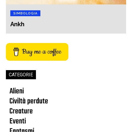
SIMBOLOGIA
Ankh
Buy me a coffee
CATEGORIE
Alieni
Civiltà perdute
Creature
Eventi
Fantasmi